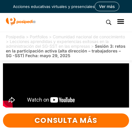
Ver más
Acciones educativas virtuales y presenciales
Posipedia
>
Portfolios
>
Comunidad nacional de conocimiento
>
Lecciones aprendidas y experiencias exitosas en la
administración del SG-SST en las empresas
>
Sesión 3: retos
en la participación activa (alta dirección – trabajadores –
SG -SST) Fecha: mayo 29, 2025
CONSULTA MÁS