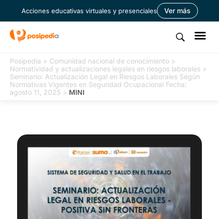
Ver más
Acciones educativas virtuales y presenciales
Posipedia
>
Comunidad nacional de conocimiento
>
Normatividad y actualizaciones legales en riesgos laborales
>
Seminario: Actualización Legal en Riesgos Laborales Según
Normativas Vigentes en Seguridad Ocupacional Fecha:
agosto 11, 2025
>
MINI