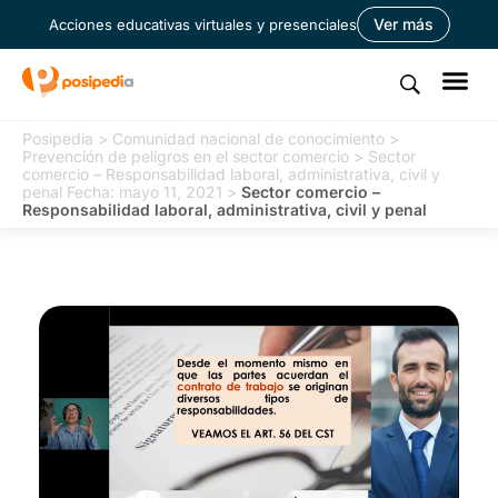
Ver más
Acciones educativas virtuales y presenciales
Posipedia
>
Comunidad nacional de conocimiento
>
Prevención de peligros en el sector comercio
>
Sector
comercio – Responsabilidad laboral, administrativa, civil y
penal Fecha: mayo 11, 2021
>
Sector comercio –
Responsabilidad laboral, administrativa, civil y penal