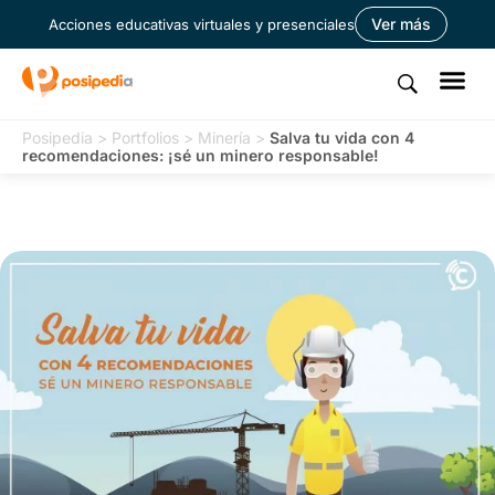
Ver más
Acciones educativas virtuales y presenciales
Posipedia
>
Portfolios
>
Minería
>
Salva tu vida con 4
recomendaciones: ¡sé un minero responsable!