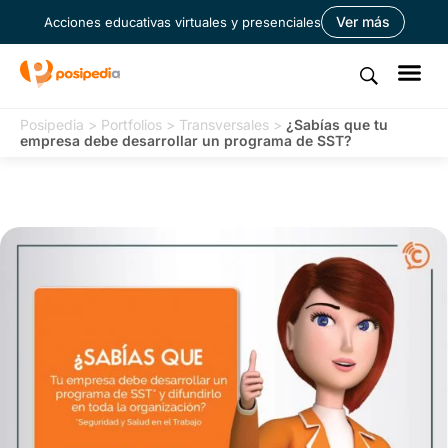
Ver más
Acciones educativas virtuales y presenciales
Posipedia
>
Portfolios
>
Transversales
>
¿Sabías que tu
empresa debe desarrollar un programa de SST?