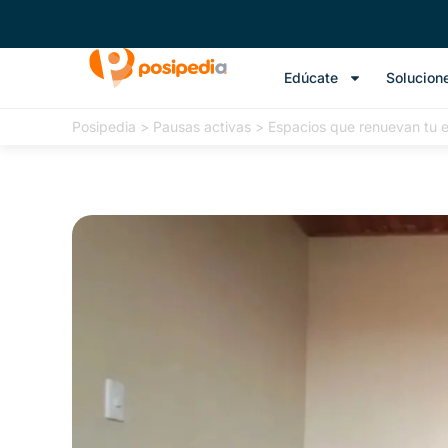
Edúcate
Solucion
Posipedia
>
Pausas activas
>
Espacios que renuevan tu 