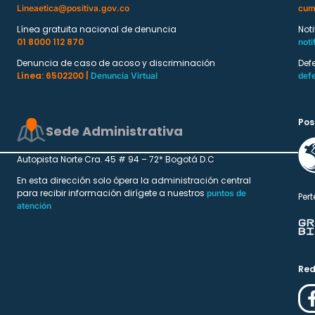
Lineaetica@positiva.gov.co
cum
Línea gratuita nacional de denuncia
Not
01 8000 112 870
noti
Denuncia de caso de acoso y discriminación
Def
Línea: 6502200 |
Denuncia Virtual
def
Pos
Sede Administrativa
Autopista Norte Cra. 45 # 94 – 72* Bogotá D.C
En esta dirección solo ópera la administración central
para recibir información dirígete a nuestros
puntos de
Pert
atención
Red