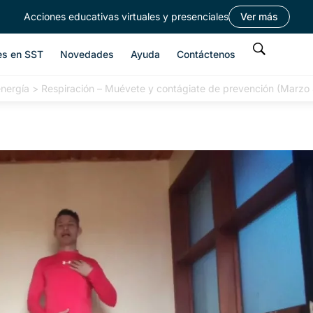
Acciones educativas virtuales y presenciales
Ver más
es en SST
Novedades
Ayuda
Contáctenos
energía
>
Respiración – Muévete y contágiate de prevención (Marzo 