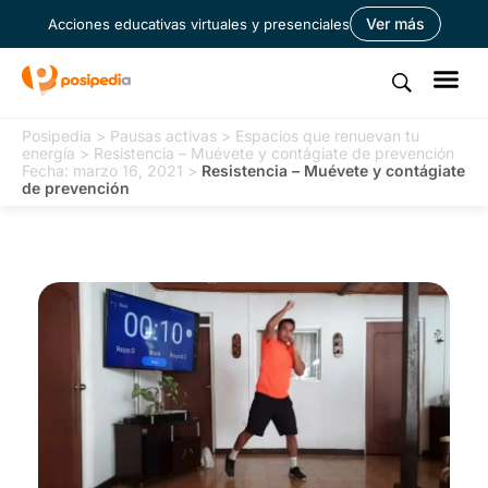
Ver más
Acciones educativas virtuales y presenciales
Posipedia
>
Pausas activas
>
Espacios que renuevan tu
energía
>
Resistencia – Muévete y contágiate de prevención
Fecha: marzo 16, 2021
>
Resistencia – Muévete y contágiate
de prevención