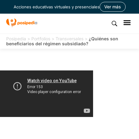
Ver más
Acciones educativas virtuales y presenciales
Posipedia
>
Portfolios
>
Transversales
>
¿Quiénes son
beneficiarios del régimen subsidiado?