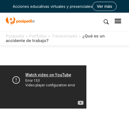
Ver más
Acciones educativas virtuales y presenciales
Posipedia
>
Portfolios
>
Transversales
>
¿Qué es un
accidente de trabajo?