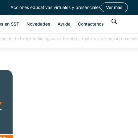
Acciones educativas virtuales y presenciales
Ver más
es en SST
Novedades
Ayuda
Contáctenos
ención de Peligros Biológicos
>
Pruebas, rastreo y aislamiento selec