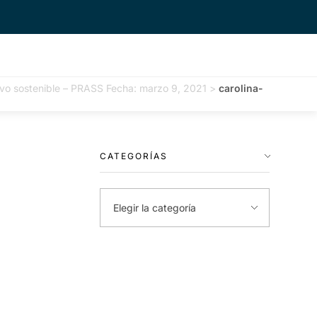
tivo sostenible – PRASS Fecha: marzo 9, 2021
>
carolina-
CATEGORÍAS