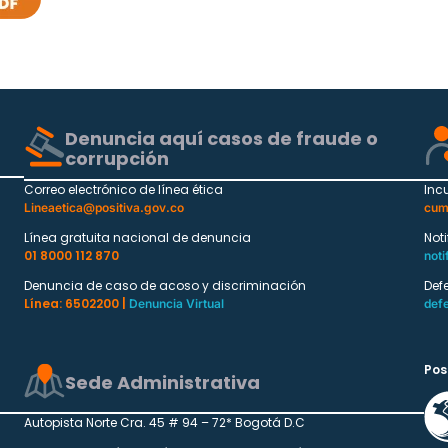
Denuncia aquí casos de fraude o
corrupción
Correo electrónico de línea ética
Inc
Lineaetica@positiva.gov.co
cum
Línea gratuita nacional de denuncia
Not
01 8000 112 870
noti
Denuncia de caso de acoso y discriminación
Def
Línea: 6502200 |
Denuncia Virtual
def
Pos
Sede Administrativa
Autopista Norte Cra. 45 # 94 – 72* Bogotá D.C