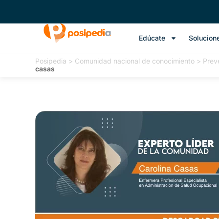
Edúcate
Solucion
Posipedia
>
Comunidad nacional de conocimiento
>
Prev
casas