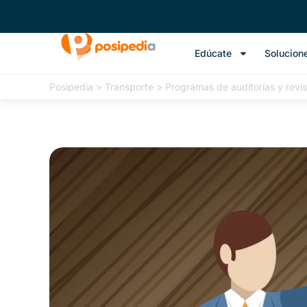
Edúcate
Solucion
Posipedia
>
Transporte
>
Programas de auditorías y revisi