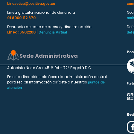
Lineaetica@positiva.gov.co
cum
Línea gratuita nacional de denuncia
Not
01 8000 112 870
noti
Denuncia de caso de acoso y discriminación
Def
Línea: 6502200 |
Denuncia Virtual
def
Pos
Sede Administrativa
Autopista Norte Cra. 45 # 94 – 72* Bogotá D.C
En esta dirección solo ópera la administración central
para recibir información dirígete a nuestros
puntos de
Pert
atención
Red