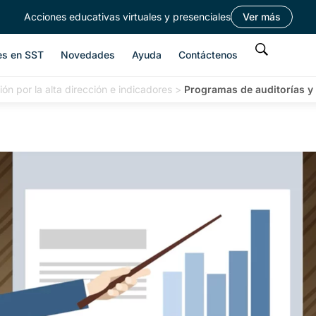
Acciones educativas virtuales y presenciales
Ver más
es en SST
Novedades
Ayuda
Contáctenos
ón por la alta dirección e indicadores
>
Programas de auditorías y r