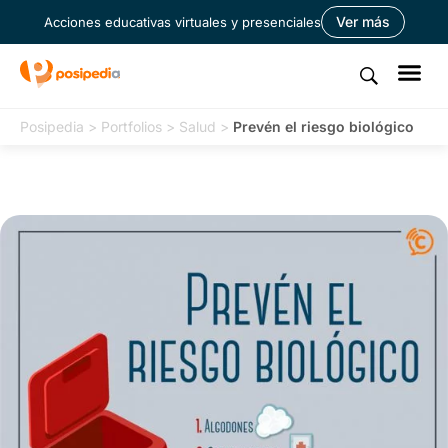
Ver más
Acciones educativas virtuales y presenciales
Posipedia
>
Portfolios
>
Salud
>
Prevén el riesgo biológico