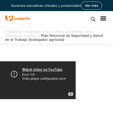
Ver más
Acciones educativas virtuales y presenciales
Posipedia
>
Portfolios
>
Agricultura, ganadería, caza,
silvicultura y pesca
>
Plan Nacional de Seguridad y Salud
en el Trabajo (trabajador agrícola)