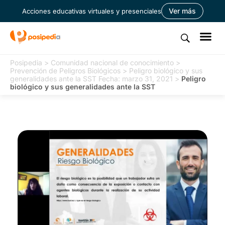
Ver más
Acciones educativas virtuales y presenciales
Posipedia
>
Comunidad nacional de conocimiento
>
Prevención de Peligros Biológicos
>
Peligro biológico y sus
generalidades ante la SST Fecha: marzo 31, 2021
>
Peligro
biológico y sus generalidades ante la SST