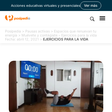
Ver más
Acciones educativas virtuales y presenciales
Posipedia
>
Pausas activas
>
Espacios que renuevan tu
energía
>
Muévete y contágiate – Ejercicios para la vida
Fecha: abril 12, 2021
>
EJERCICIOS PARA LA VIDA