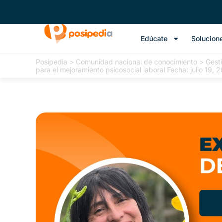
Edúcate
Solucion
Posipedia
>
Comunidad nacional de conocimiento
>
Gesti
para el mejoramiento psicosocial laboral Fecha: julio 19, 