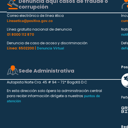
Denuncia aquí casos de fraude o
corrupción
Correo electrónico de línea ética
Inc
Lineaetica@positiva.gov.co
cum
Línea gratuita nacional de denuncia
Not
01 8000 112 870
noti
Denuncia de caso de acoso y discriminación
Def
Línea: 6502200 |
Denuncia Virtual
def
Pos
Sede Administrativa
Autopista Norte Cra. 45 # 94 – 72* Bogotá D.C
En esta dirección solo ópera la administración central
para recibir información dirígete a nuestros
puntos de
Pert
atención
Red