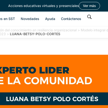
Acciones educativas virtuales y presenciales
Ver más
es en SST
Novedades
Ayuda
Contáctenos
ón del conocimiento en resiliencia organizacional
>
Modelo integral d
2023
>
LUANA-BETSY-POLO-CORTES