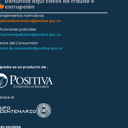
Denuncia aquí casos de fraude o
corrupción
umplimientos normativos
plimientonormativo@positiva.gov.co
ificaciones judiciales
ficacionesjudiciales@positiva.gov.co
ensor del Consumidor
ensor.de.consumidor@positiva.gov.co
ipedia es un producto de :
enece al:
es sociales