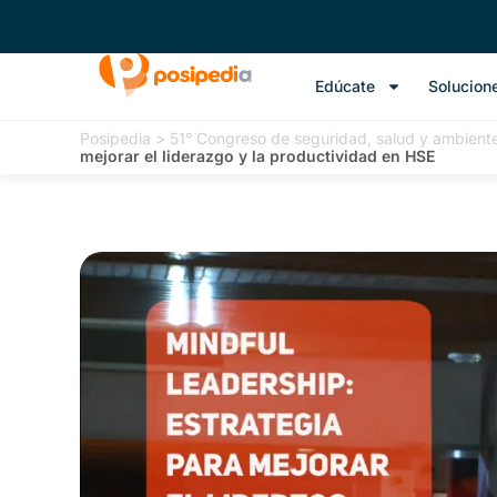
Edúcate
Solucion
Posipedia
>
51° Congreso de seguridad, salud y ambient
mejorar el liderazgo y la productividad en HSE