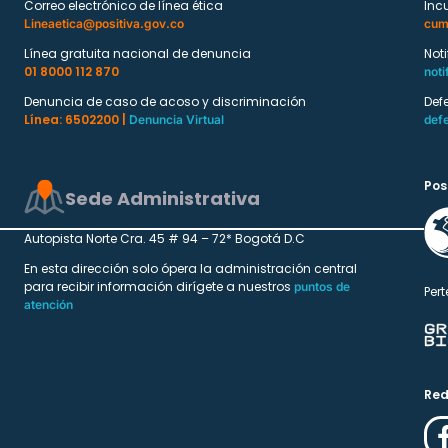
Correo electrónico de línea ética
Inc
Lineaetica@positiva.gov.co
cum
Línea gratuita nacional de denuncia
Not
01 8000 112 870
noti
Denuncia de caso de acoso y discriminación
Def
Línea: 6502200 |
Denuncia Virtual
def
Pos
Sede Administrativa
Autopista Norte Cra. 45 # 94 – 72* Bogotá D.C
En esta dirección solo ópera la administración central
para recibir información dirígete a nuestros
puntos de
Pert
atención
Red