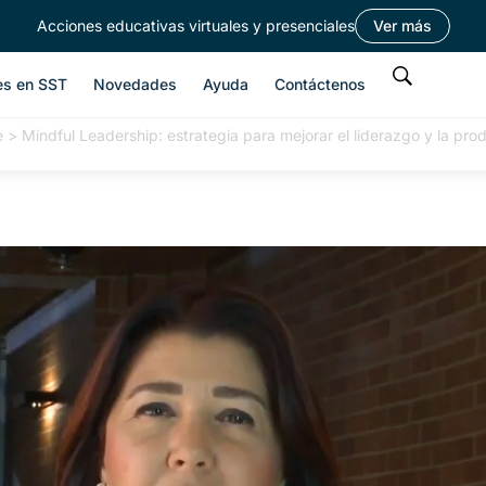
Acciones educativas virtuales y presenciales
Ver más
es en SST
Novedades
Ayuda
Contáctenos
e
>
Mindful Leadership: estrategia para mejorar el liderazgo y la pr