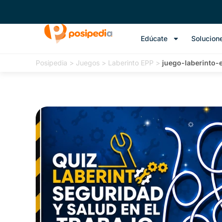
Edúcate
Solucion
Posipedia
>
Juegos
>
Laberinto EPP
>
juego-laberinto-