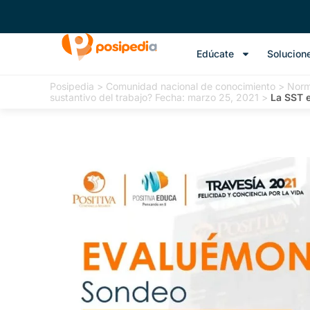
Edúcate
Solucion
Posipedia
>
Comunidad nacional de conocimiento
>
Norm
sustantivo del trabajo? Fecha: marzo 25, 2021
>
La SST e