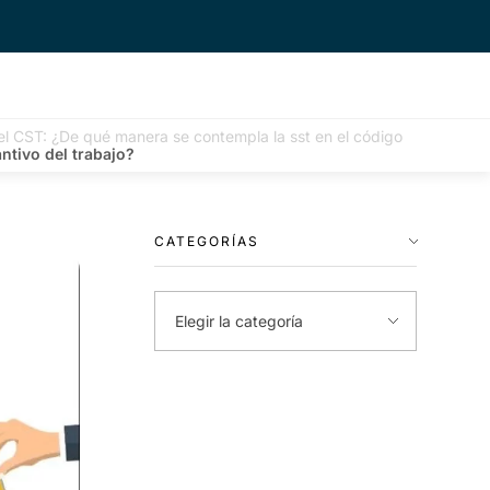
el CST: ¿De qué manera se contempla la sst en el código
ntivo del trabajo?
CATEGORÍAS