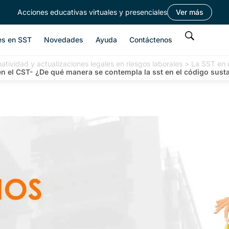
Acciones educativas virtuales y presenciales
Ver más
es en SST
Novedades
Ayuda
Contáctenos
atividad y actualizaciones legales en riesgos laborales
>
La SST en 
n el CST- ¿De qué manera se contempla la sst en el código susta