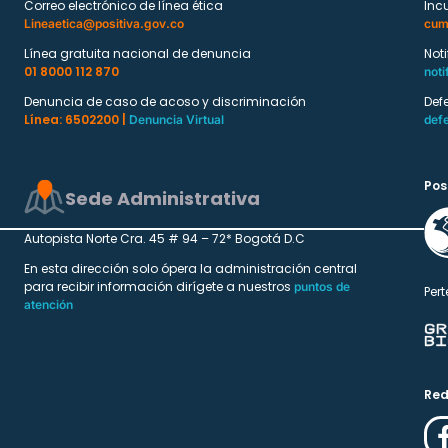
Correo electrónico de línea ética
Inc
Lineaetica@positiva.gov.co
cum
Línea gratuita nacional de denuncia
Not
01 8000 112 870
noti
Denuncia de caso de acoso y discriminación
Def
Línea: 6502200 |
Denuncia Virtual
def
Pos
Sede Administrativa
Autopista Norte Cra. 45 # 94 – 72* Bogotá D.C
En esta dirección solo ópera la administración central
para recibir información dirígete a nuestros
puntos de
Pert
atención
Red