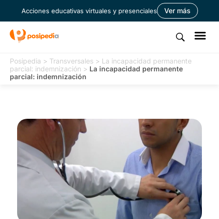
Ver más
Acciones educativas virtuales y presenciales
Posipedia
>
Transversales
>
La incapacidad permanente
parcial: indemnización
>
La incapacidad permanente
parcial: indemnización