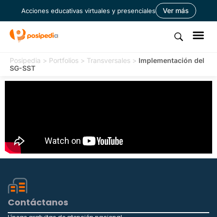
Ver más
Acciones educativas virtuales y presenciales
Posipedia
>
Portfolios
>
Transversales
>
Implementación del
SG-SST
Contáctanos