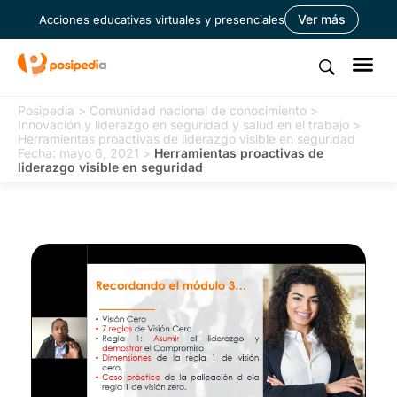
Ver más
Acciones educativas virtuales y presenciales
Posipedia
>
Comunidad nacional de conocimiento
>
Innovación y liderazgo en seguridad y salud en el trabajo
>
Herramientas proactivas de liderazgo visible en seguridad
Fecha: mayo 6, 2021
>
Herramientas proactivas de
liderazgo visible en seguridad