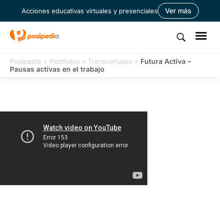
Ver más
Acciones educativas virtuales y presenciales
Posipedia
>
Portfolios
>
Transversales
>
Futura Activa –
Pausas activas en el trabajo