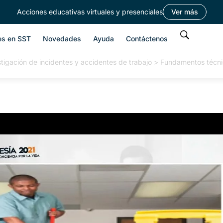
Acciones educativas virtuales y presenciales
Ver más
es en SST
Novedades
Ayuda
Contáctenos
stigación de incidentes y accidentes de trabajo
>
Fundamentos técnico