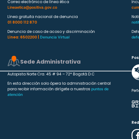
Correo electrónico de línea ética
Inc
Lineaetica@positiva.gov.co
cum
Línea gratuita nacional de denuncia
Not
01 8000 112 870
noti
Denuncia de caso de acoso y discriminación
Def
Línea: 6502200 |
Denuncia Virtual
def
Pos
Sede Administrativa
Autopista Norte Cra. 45 # 94 – 72* Bogotá D.C
En esta dirección solo ópera la administración central
para recibir información dirígete a nuestros
puntos de
Pert
atención
Red