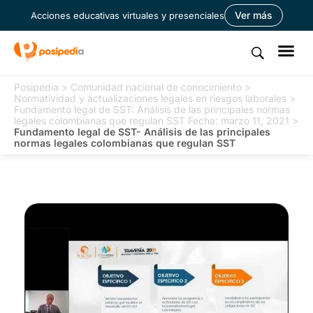
Ver más
Acciones educativas virtuales y presenciales
Posipedia
>
Comunidad nacional de conocimiento
>
Normatividad y actualizaciones legales en riesgos laborales
>
Fundamento legal de SST: Análisis de las principales normas
legales colombianas que regulan SST Fecha: marzo 11, 2021
>
Fundamento legal de SST- Análisis de las principales
normas legales colombianas que regulan SST