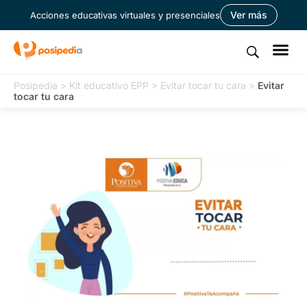
Ver más
Acciones educativas virtuales y presenciales
Posipedia
>
Kit educativo EPP
>
Evitar tocar tu cara
>
Evitar
tocar tu cara