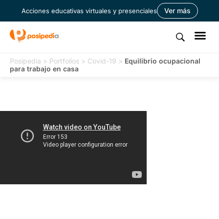
Ver más
Acciones educativas virtuales y presenciales
Posipedia
>
Portfolios
>
Covid-19
>
Equilibrio ocupacional
para trabajo en casa