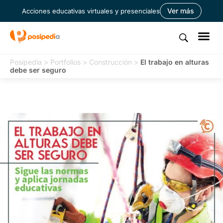
Ver más
Acciones educativas virtuales y presenciales
Posipedia
>
Portfolios
>
Construcción
>
El trabajo en alturas
debe ser seguro