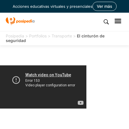
Ver más
Acciones educativas virtuales y presenciales
Posipedia
>
Portfolios
>
Transporte
>
El cinturón de
seguridad