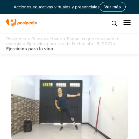
Ver más
Acciones educativas virtuales y presenciales
Posipedia
>
Pausas activas
>
Espacios que renuevan tu
energía
>
Ejercicios para la vida Fecha: abril 6, 2021
>
Ejercicios para la vida