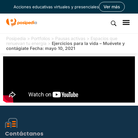
Ver más
Acciones educativas virtuales y presenciales
Posipedia
>
Portfolios
>
Pausas activas
>
Espacios que
renuevan tu energía
>
Ejercicios para la vida – Muévete y
contágiate Fecha: mayo 10, 2021
Contáctanos