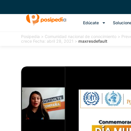
Edúcate
Solucion
Posipedia
>
Comunidad nacional de conocimiento
>
Preve
crece Fecha: abril 28, 2021
>
maxresdefault