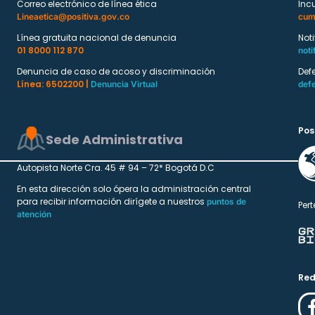
Correo electrónico de línea ética
Inc
Lineaetica@positiva.gov.co
cum
Línea gratuita nacional de denuncia
Not
01 8000 112 870
noti
Denuncia de caso de acoso y discriminación
Def
Línea: 6502200 |
Denuncia Virtual
def
Pos
Sede Administrativa
Autopista Norte Cra. 45 # 94 – 72* Bogotá D.C
En esta dirección solo ópera la administración central
para recibir información dirígete a nuestros
puntos de
Pert
atención
Red