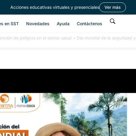
Acciones educativas virtuales y presenciales
Ver más
es en SST
Novedades
Ayuda
Contáctenos
nción de peligros en el sector salud
>
Día mundial de la seguridad y 