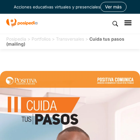
Ver más
Acciones educativas virtuales y presenciales
Posipedia
>
Portfolios
>
Transversales
>
Cuida tus pasos
(mailing)