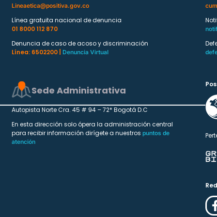
Lineaetica@positiva.gov.co
cum
Línea gratuita nacional de denuncia
Not
01 8000 112 870
noti
Denuncia de caso de acoso y discriminación
Def
Línea: 6502200 |
Denuncia Virtual
def
Pos
Sede Administrativa
Autopista Norte Cra. 45 # 94 – 72* Bogotá D.C
En esta dirección solo ópera la administración central
para recibir información dirígete a nuestros
puntos de
Pert
atención
Red