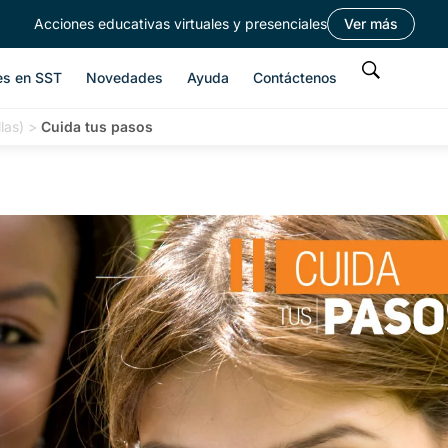
Acciones educativas virtuales y presenciales
Ver más
es en SST
Novedades
Ayuda
Contáctenos
las)
>
Cuida tus pasos