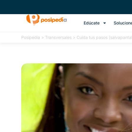
Edúcate
Solucion
Posipedia
>
Transversales
>
Cuida tus pasos (salvapantal