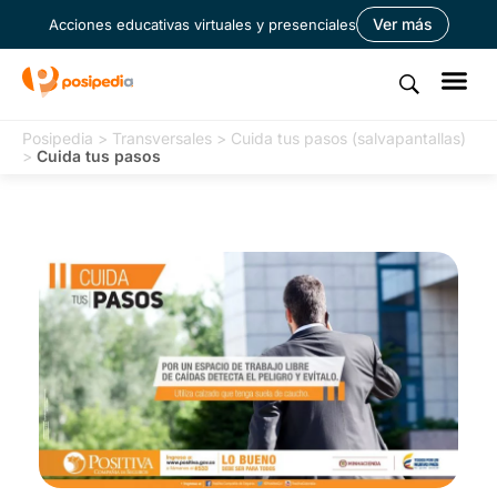
Ver más
Acciones educativas virtuales y presenciales
Posipedia
>
Transversales
>
Cuida tus pasos (salvapantallas)
>
Cuida tus pasos