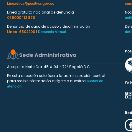
Lineaetica@positiva.gov.co
cum
Línea gratuita nacional de denuncia
Not
01 8000 112 870
noti
Denuncia de caso de acoso y discriminación
Def
Línea: 6502200 |
Denuncia Virtual
def
Pos
Sede Administrativa
Autopista Norte Cra. 45 # 94 – 72* Bogotá D.C
En esta dirección solo ópera la administración central
para recibir información dirígete a nuestros
puntos de
Pert
atención
Red