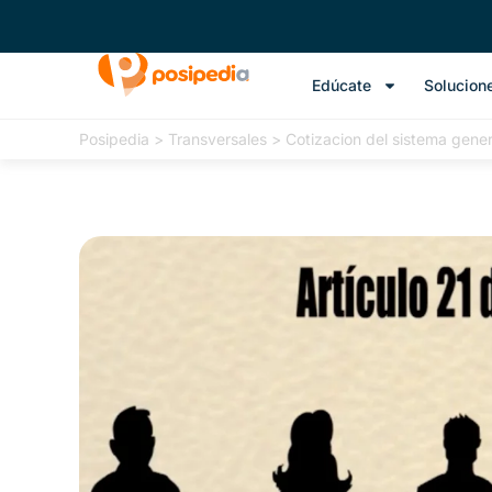
Edúcate
Solucion
Posipedia
>
Transversales
>
Cotizacion del sistema gene