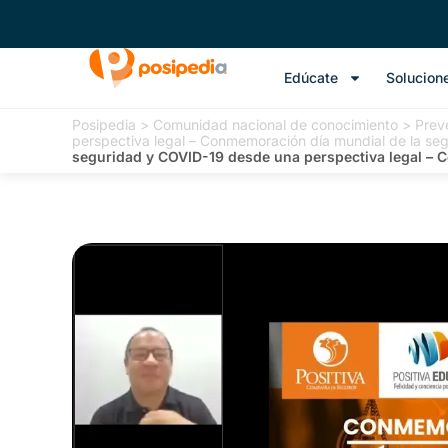
Edúcate
Solucion
Posipedia
>
Comunidad nacional de conocimiento
>
Preve
perspectiva legal – Conmemoración día mundial de la segur
seguridad y COVID-19 desde una perspectiva legal – Con