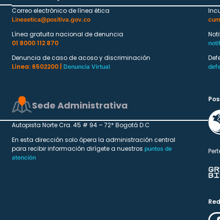
Correo electrónico de línea ética
Inc
Lineaetica@positiva.gov.co
cum
Línea gratuita nacional de denuncia
Not
01 8000 112 870
noti
Denuncia de caso de acoso y discriminación
Def
Línea: 6502200 |
Denuncia Virtual
def
Pos
Sede Administrativa
Autopista Norte Cra. 45 # 94 – 72* Bogotá D.C
En esta dirección solo ópera la administración central
para recibir información dirígete a nuestros
puntos de
Pert
atención
Red