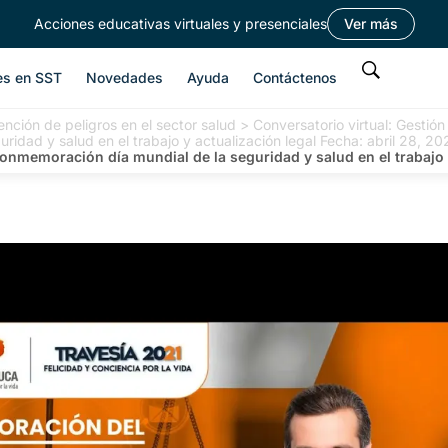
Acciones educativas virtuales y presenciales
Ver más
es en SST
Novedades
Ayuda
Contáctenos
nción de peligros en el sector salud
>
Conversatorio virtual: Gestió
idad y salud en el trabajo y actualización legal Fecha: abril 28, 20
memoración día mundial de la seguridad y salud en el trabajo y