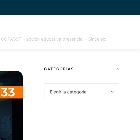
 COPASST – acción educativa presencial – Sincelejo
CATEGORÍAS