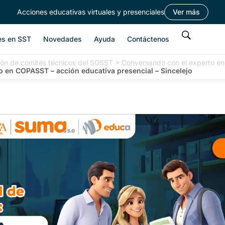
Acciones educativas virtuales y presenciales
Ver más
es en SST
Novedades
Ayuda
Contáctenos
ión de comités técnicos del SGSST
>
Conversando con el experto en
 en COPASST – acción educativa presencial – Sincelejo