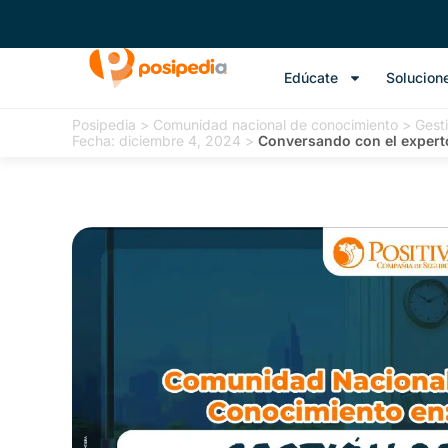
Edúcate
Solucion
Posipedia
>
Comunidad nacional de conocimiento
>
Gest
Fecha: diciembre 4, 2024
>
Conversando con el experto