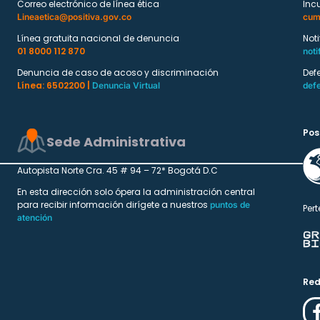
Correo electrónico de línea ética
Inc
Lineaetica@positiva.gov.co
cum
Línea gratuita nacional de denuncia
Not
01 8000 112 870
noti
Denuncia de caso de acoso y discriminación
Def
Línea: 6502200 |
Denuncia Virtual
def
Pos
Sede Administrativa
Autopista Norte Cra. 45 # 94 – 72* Bogotá D.C
En esta dirección solo ópera la administración central
para recibir información dirígete a nuestros
puntos de
Pert
atención
Red