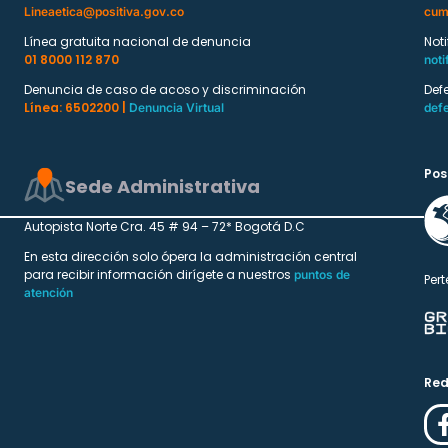
Lineaetica@positiva.gov.co
cum
Línea gratuita nacional de denuncia
Not
01 8000 112 870
noti
Denuncia de caso de acoso y discriminación
Def
Línea: 6502200 |
Denuncia Virtual
def
Pos
Sede Administrativa
Autopista Norte Cra. 45 # 94 – 72* Bogotá D.C
En esta dirección solo ópera la administración central
para recibir información dirígete a nuestros
puntos de
Pert
atención
Red