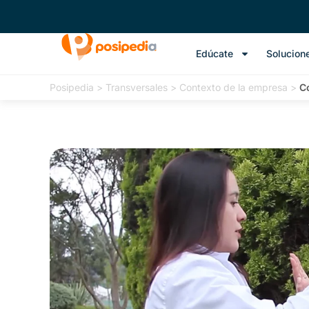
Edúcate
Solucion
Posipedia
>
Transversales
>
Contexto de la empresa
>
C