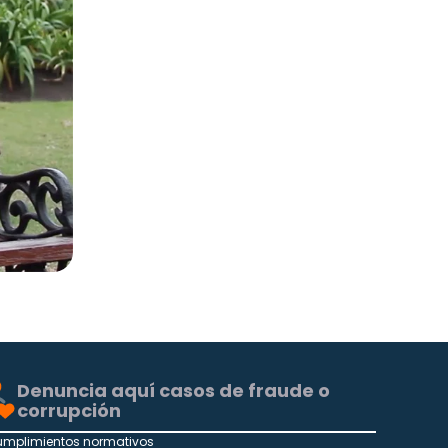
Denuncia aquí casos de fraude o
corrupción
umplimientos normativos