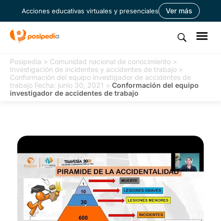
Ver más
Acciones educativas virtuales y presenciales
Posipedia
>
Comunidad nacional de conocimiento
>
Investigación de incidentes y accidentes de trabajo
>
Conformación del equipo investigador de accidentes de
trabajo Fecha: junio 30, 2021
>
Conformación del equipo
investigador de accidentes de trabajo