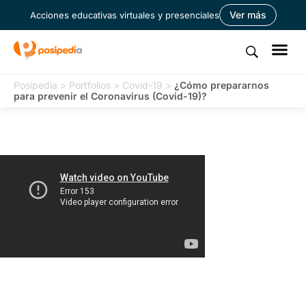
Ver más
Acciones educativas virtuales y presenciales
Posipedia
>
Portfolios
>
Covid-19
>
¿Cómo prepararnos
para prevenir el Coronavirus (Covid-19)?