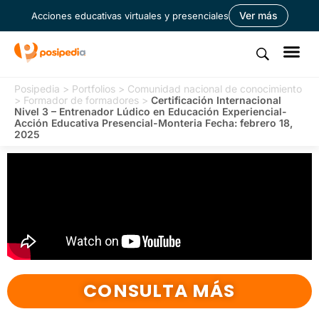
Ver más
Acciones educativas virtuales y presenciales
Posipedia
>
Portfolios
>
Comunidad nacional de conocimiento
>
Formador de formadores
>
Certificación Internacional
Nivel 3 – Entrenador Lúdico en Educación Experiencial-
Acción Educativa Presencial-Monteria Fecha: febrero 18,
2025
CONSULTA MÁS