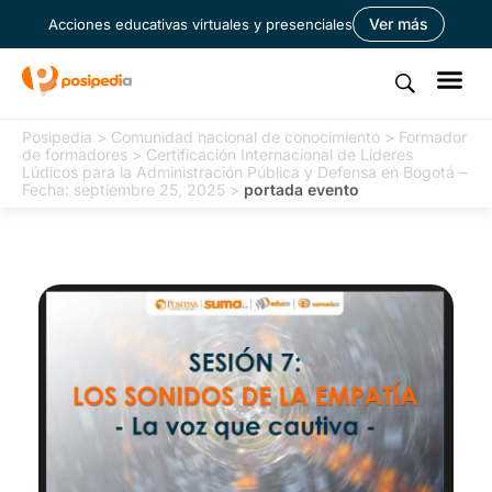
Ver más
Acciones educativas virtuales y presenciales
Posipedia
>
Comunidad nacional de conocimiento
>
Formador
de formadores
>
Certificación Internacional de Líderes
Lúdicos para la Administración Pública y Defensa en Bogotá –
Fecha: septiembre 25, 2025
>
portada evento