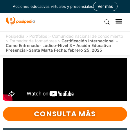
Ver más
Acciones educativas virtuales y presenciales
Posipedia
>
Portfolios
>
Comunidad nacional de conocimiento
>
Formador de formadores
>
Certificación Internacional –
Como Entrenador Lúdico-Nivel 3 – Acción Educativa
Presencial-Santa Marta Fecha: febrero 25, 2025
CONSULTA MÁS