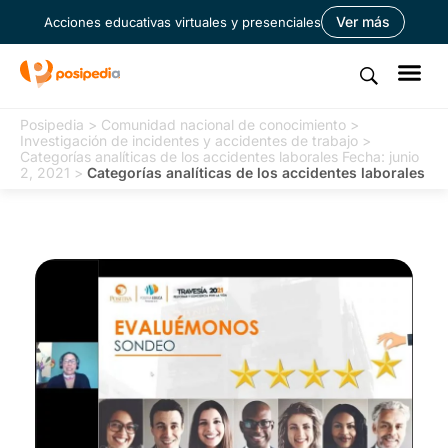
Ver más
Acciones educativas virtuales y presenciales
Posipedia
>
Comunidad nacional de conocimiento
>
Investigación de incidentes y accidentes de trabajo
>
Categorías analíticas de los accidentes laborales Fecha: junio
2, 2021
>
Categorías analíticas de los accidentes laborales