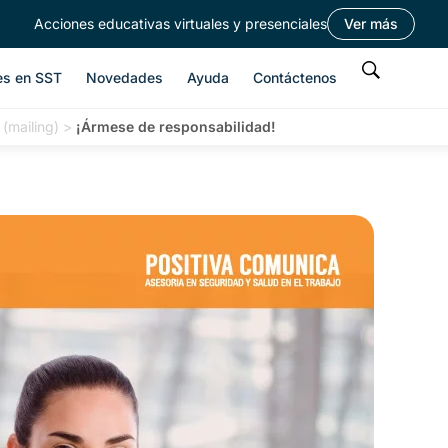
Acciones educativas virtuales y presenciales
Ver más
es en SST
Novedades
Ayuda
Contáctenos
(mailing)
>
¡Ármese de responsabilidad!