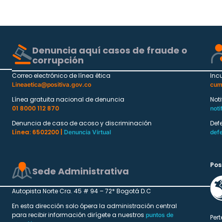
Denuncia aquí casos de fraude o
corrupción
Correo electrónico de línea ética
Inc
Lineaetica@positiva.gov.co
cum
Línea gratuita nacional de denuncia
Not
01 8000 112 870
noti
Denuncia de caso de acoso y discriminación
Def
Línea: 6502200 |
Denuncia Virtual
def
Pos
Sede Administrativa
Autopista Norte Cra. 45 # 94 – 72* Bogotá D.C
En esta dirección solo ópera la administración central
para recibir información dirígete a nuestros
puntos de
Pert