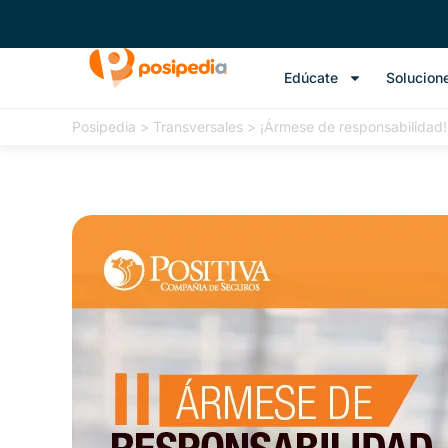
Edúcate
Solucion
Posipedia
>
Transversales
>
¡Ármese de responsabilidad! 