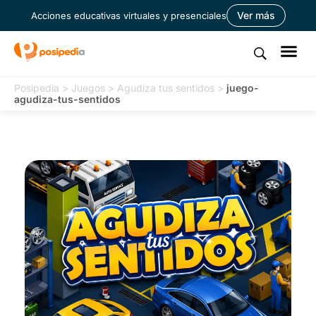
Ver más
Acciones educativas virtuales y presenciales
Posipedia
>
Juegos
>
Agudiza tus sentidos
>
juego-
agudiza-tus-sentidos