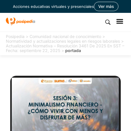
Ver más
Acciones educativas virtuales y presenciales
Posipedia
>
Comunidad nacional de conocimiento
>
Normatividad y actualizaciones legales en riesgos laborales
>
Actualización Normativa – Resolución 3461 De 2025 En SST –
Fecha: septiembre 22, 2025
>
portada