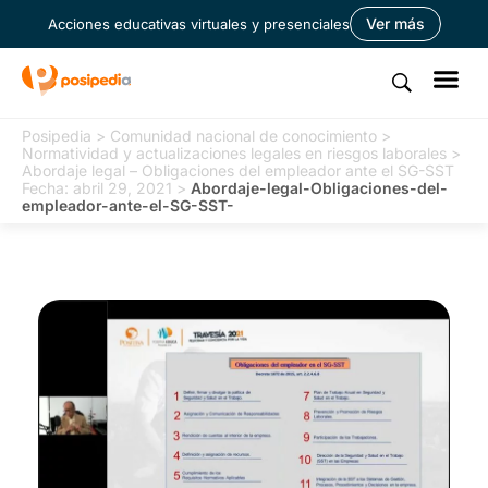
Ver más
Acciones educativas virtuales y presenciales
Posipedia
>
Comunidad nacional de conocimiento
>
Normatividad y actualizaciones legales en riesgos laborales
>
Abordaje legal – Obligaciones del empleador ante el SG-SST
Fecha: abril 29, 2021
>
Abordaje-legal-Obligaciones-del-
empleador-ante-el-SG-SST-