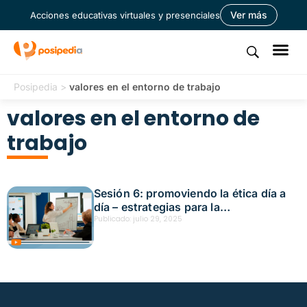
Ver más
Acciones educativas virtuales y presenciales
Posipedia
>
valores en el entorno de trabajo
valores en el entorno de
trabajo
Sesión 6: promoviendo la ética día a
día – estrategias para la
implementación del código Fecha:
Publicado:
julio 29, 2025
octubre 1, 2025